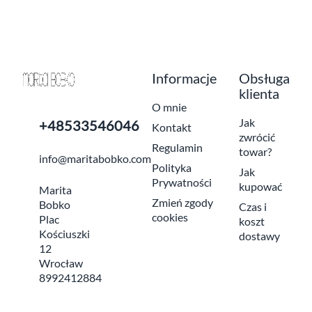
Informacje
Obsługa
klienta
O mnie
Jak
+48533546046
Kontakt
zwrócić
Regulamin
towar?
info@maritabobko.com
Polityka
Jak
Prywatności
kupować
Marita
Zmień zgody
Bobko
Czas i
cookies
Plac
koszt
Kościuszki
dostawy
12
Wrocław
8992412884