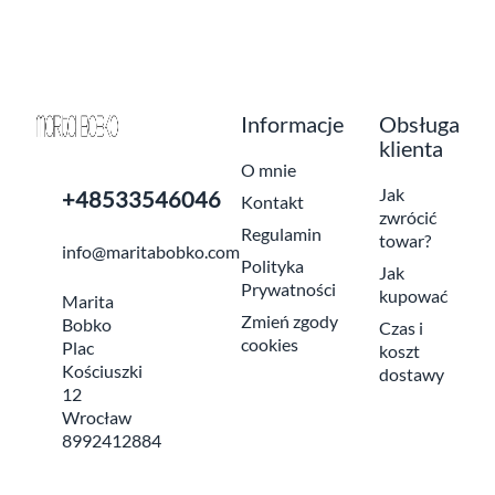
Informacje
Obsługa
klienta
O mnie
Jak
+48533546046
Kontakt
zwrócić
Regulamin
towar?
info@maritabobko.com
Polityka
Jak
Prywatności
kupować
Marita
Zmień zgody
Bobko
Czas i
cookies
Plac
koszt
Kościuszki
dostawy
12
Wrocław
8992412884