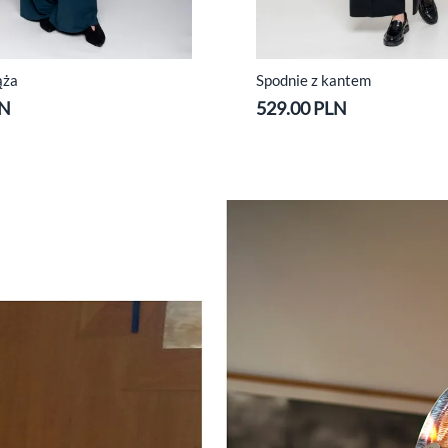
ąża
Spodnie z kantem
LN
529.00 PLN