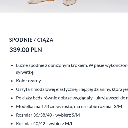
SPODNIE / CIĄŻA
339.00
PLN
Luźne spodnie z obniżonym krokiem. W pasie wykończone s
sylwetkę.
Kolor czarny
Uszyta z modalowej elastycznej i lejącej dzianiny, która 
Po ciąży będą równie dobrze wyglądały i ukryją wszelkie 
Modelka ma 178 cm wzrostu, ma na sobie rozmiar S/M
Rozmiar 36/38/40 - wybierz S/M
Rozmiar 40/42 - wybierz M/L