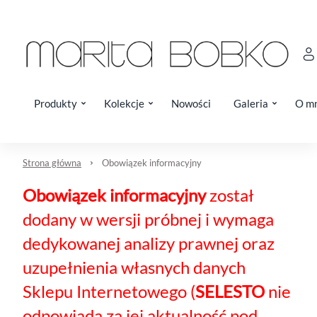
Produkty
Kolekcje
Nowości
Galeria
O m
Strona główna
Obowiązek informacyjny
Obowiązek informacyjny
został
dodany w wersji próbnej i wymaga
dedykowanej analizy prawnej oraz
uzupełnienia własnych danych
Sklepu Internetowego (
SELESTO
nie
odpowiada za jej aktualność pod