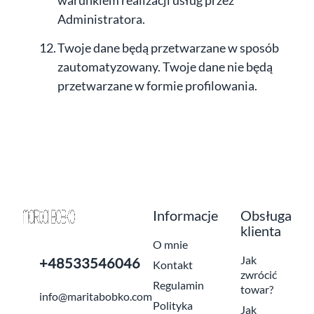
warunkiem realizacji usług przez
Administratora.
Twoje dane będą przetwarzane w sposób
zautomatyzowany. Twoje dane nie będą
przetwarzane w formie profilowania.
Informacje
Obsługa
klienta
O mnie
Jak
+48533546046
Kontakt
zwrócić
Regulamin
towar?
info@maritabobko.com
Polityka
Jak