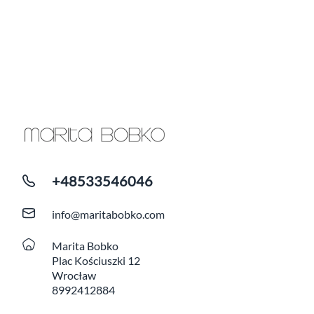
+48533546046
info@maritabobko.com
Marita Bobko
Plac Kościuszki 12
Wrocław
8992412884