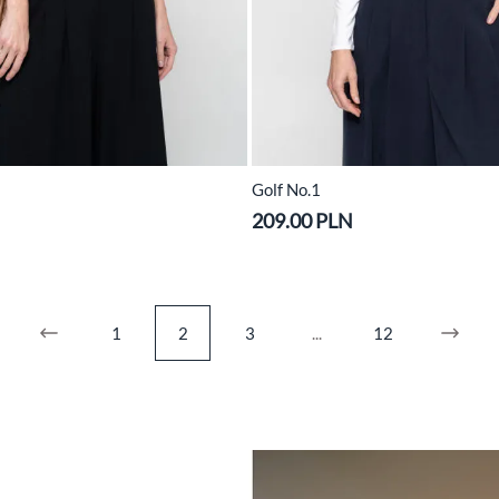
Golf No.1
209.00 PLN
1
2
3
...
12