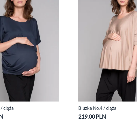
/ ciąża
Bluzka No.4 / ciąża
LN
219.00 PLN