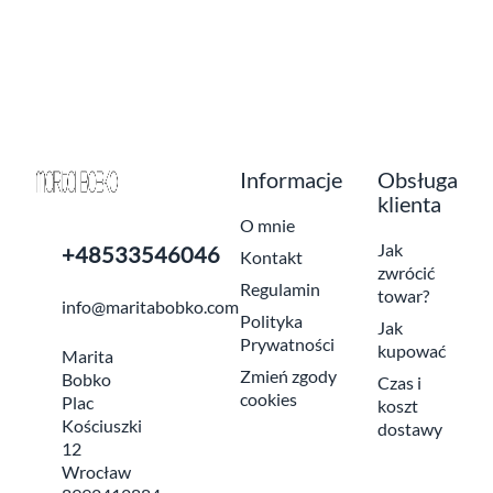
Informacje
Obsługa
klienta
O mnie
Jak
+48533546046
Kontakt
zwrócić
Regulamin
towar?
info@maritabobko.com
Polityka
Jak
Prywatności
kupować
Marita
Zmień zgody
Bobko
Czas i
cookies
Plac
koszt
Kościuszki
dostawy
12
Wrocław