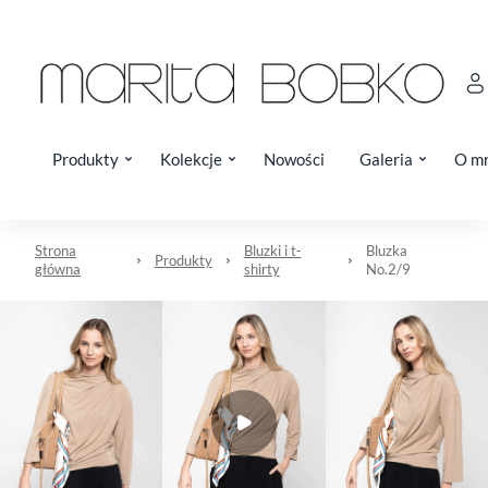
Produkty
Kolekcje
Nowości
Galeria
O m
Strona
Bluzki i t-
Bluzka
Produkty
główna
shirty
No.2/9