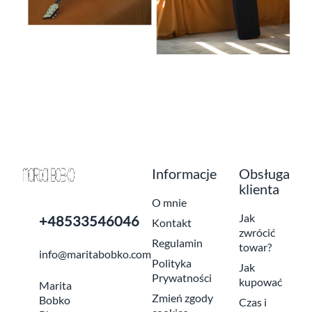
Informacje
Obsługa
klienta
O mnie
Jak
+48533546046
Kontakt
zwrócić
Regulamin
towar?
info@maritabobko.com
Polityka
Jak
Prywatności
kupować
Marita
Zmień zgody
Bobko
Czas i