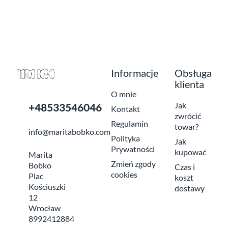
Informacje
Obsługa
klienta
O mnie
Jak
+48533546046
Kontakt
zwrócić
Regulamin
towar?
info@maritabobko.com
Polityka
Jak
Prywatności
kupować
Marita
Zmień zgody
Bobko
Czas i
cookies
Plac
koszt
Kościuszki
dostawy
12
Wrocław
8992412884