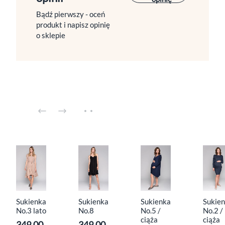
Bądź pierwszy - oceń
produkt i napisz opinię
o sklepie
Sukienka
Sukienka
Sukienka
Sukie
No.3 lato
No.8
No.5 /
No.2 /
ciąża
ciąża
349.00
349.00