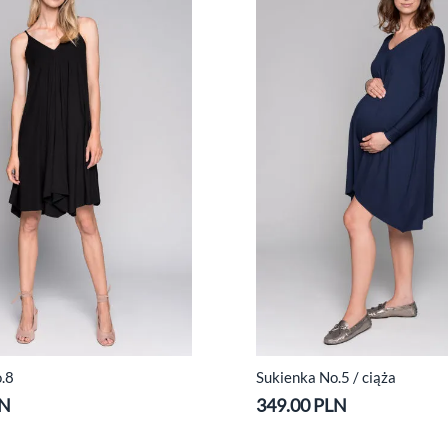
.8
Sukienka No.5 / ciąża
LN
349.00 PLN