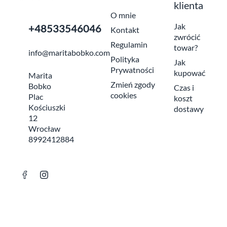
klienta
O mnie
Jak
+48533546046
Kontakt
zwrócić
Regulamin
towar?
info@maritabobko.com
Polityka
Jak
Prywatności
kupować
Marita
Zmień zgody
Bobko
Czas i
cookies
Plac
koszt
Kościuszki
dostawy
12
Wrocław
8992412884