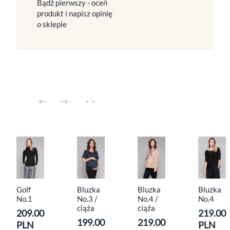
Bądź pierwszy - oceń
produkt i napisz opinię
o sklepie
Golf
Bluzka
Bluzka
Bluzka
No.1
No.3 /
No.4 /
No.4
ciąża
ciąża
209.00
219.00
199.00
219.00
PLN
PLN