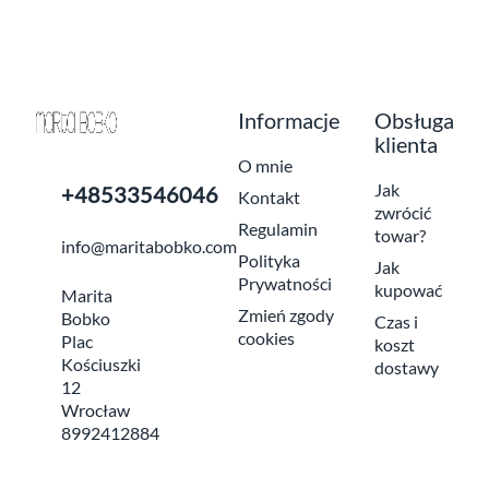
Informacje
Obsługa
klienta
O mnie
Jak
+48533546046
Kontakt
zwrócić
Regulamin
towar?
info@maritabobko.com
Polityka
Jak
Prywatności
kupować
Marita
Zmień zgody
Bobko
Czas i
cookies
Plac
koszt
Kościuszki
dostawy
12
Wrocław
8992412884