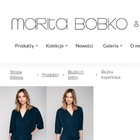
Produkty
Kolekcje
Nowości
Galeria
O m
Strona
Bluzki i t-
Bluzka
Produkty
główna
shirty
kopertowa