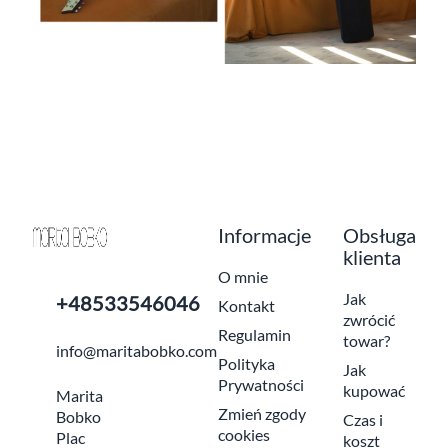
Informacje
Obsługa
klienta
O mnie
Jak
+48533546046
Kontakt
zwrócić
Regulamin
towar?
info@maritabobko.com
Polityka
Jak
Prywatności
kupować
Marita
Zmień zgody
Bobko
Czas i
cookies
Plac
koszt