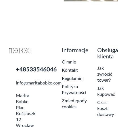
Informacje
Obsługa
klienta
O mnie
Jak
+48533546046
Kontakt
zwrócić
Regulamin
towar?
info@maritabobko.com
Polityka
Jak
Prywatności
kupować
Marita
Zmień zgody
Bobko
Czas i
cookies
Plac
koszt
Kościuszki
dostawy
12
Wrocław