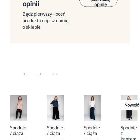
opinii
opinię
Bądź pierwszy - oceń
produkt i napisz opinię
o sklepie
Nowość
Spodnie
Spodnie
Spodnie
Spodnie
/ ciąża
/ ciąża
/ ciąża
z
kantem