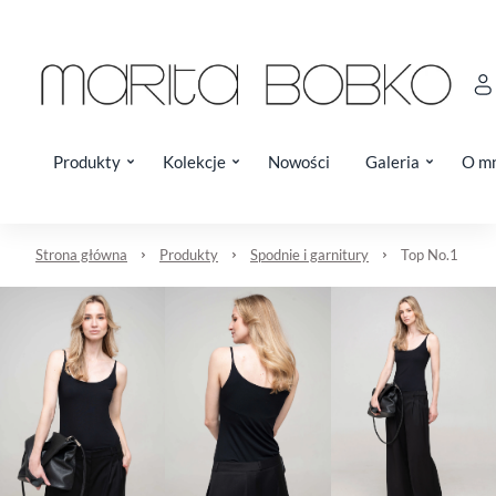
Produkty
Kolekcje
Nowości
Galeria
O m
Strona główna
Produkty
Spodnie i garnitury
Top No.1